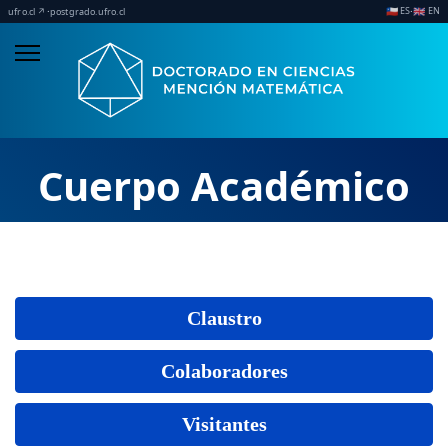
ES
EN
·
·
🇨🇱
🇬🇧
ufro.cl ↗
postgrado.ufro.cl
Cuerpo Académico
Claustro
Colaboradores
Visitantes